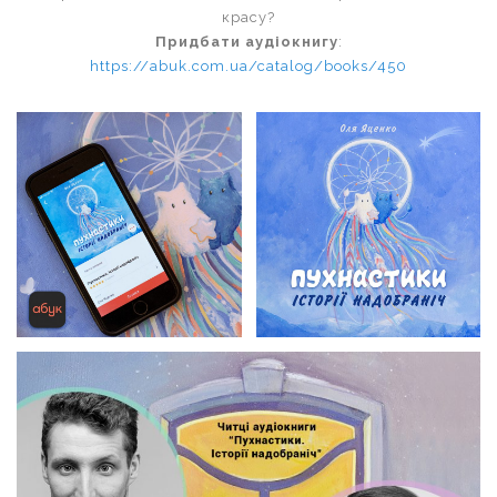
красу?
Придбати аудіокнигу
:
https://abuk.com.ua/catalog/books/450