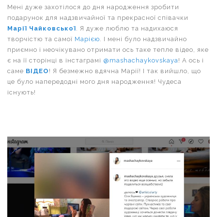
Мені дуже захотілося до дня народження зробити
подарунок для надзвичайної та прекрасної співачки
Марії Чайковської
. Я дуже люблю та надихаюся
творчістю та самої
Марією
. І мені було надзвичайно
приємно і неочікувано отримати ось таке тепле відео, яке
є на її сторінці в інстаграмі
@mashachaykovskaya
! А ось і
саме
ВІДЕО
! Я безмежно вдячна Марії! І так вийшло, що
це було напередодні мого дня народження! Чудеса
існують!