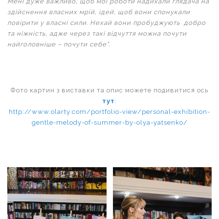
Мені дуже важливо, щоб мої роботи надихали глядача на
здійснення власних мрій, ідей, щоб вони спонукали
повірити у власні сили. Нехай вони пробуджують добро
та ніжність, адже через такі відчуття можна почути
найголовніше – почути себе”.
Фото картин з виставки та опис можете подивитися ось
тут
:
http://www.olarty.com/portfolio-view/personal-exhibition-
gentle-melody-of-summer-by-olya-yatsenko/