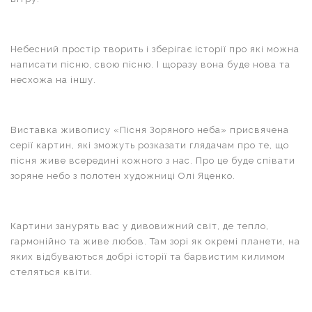
Небесний простір творить і зберігає історії про які можна
написати пісню, свою пісню. І щоразу вона буде нова та
несхожа на іншу.
Виставка живопису «Пісня Зоряного неба» присвячена
серії картин, які зможуть розказати глядачам про те, що
пісня живе всередині кожного з нас. Про це буде співати
зоряне небо з полотен художниці Олі Яценко.
Картини занурять вас у дивовижний світ, де тепло,
гармонійно та живе любов. Там зорі як окремі планети, на
яких відбуваються добрі історії та барвистим килимом
стеляться квіти.