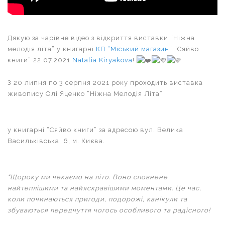
Дякую за чарівне відео з відкриття виставки “Ніжна
мелодія літа” у книгарні
КП “Міський магазин”
“Сяйво
книги” 22.07.2021
Natalia Kiryakova
!
З 20 липня по 3 серпня 2021 року проходить виставка
живопису Олі Яценко “Ніжна Мелодія Літа”
у книгарні “Сяйво книги” за адресою вул. Велика
Васильківська, 6, м. Києва.
“Щороку ми чекаємо на літо. Воно сповнене
найтеплішими та найяскравішими моментами. Це час,
коли починаються пригоди, подорожі, канікули та
збуваються передчуття чогось особливого та радісного!