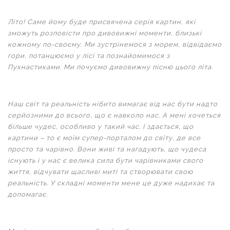
Літо! Саме йому буде присвячена серія картин, які
зможуть розповісти про дивовижні моменти, близькі
кожному по-своєму. Ми зустрінемося з морем, відвідаємо
гори, потанцюємо у лісі та познайомимося з
Пухнастиками. Ми почуємо дивовижну пісню цього літа.
Наш світ та реальність нібито вимагає від нас бути надто
серйозними до всього, що є навколо нас. А мені хочеться
більше чудес, особливо у такий час. І здається, що
картини – то є моїм супер-порталом до світу, де все
просто та чарівно. Вони живі та нагадують, що чудеса
існують і у нас є велика сила бути чарівниками свого
життя, відчувати щасливі миті та створювати свою
реальність. У складні моменти мене це дуже надихає та
допомагає.