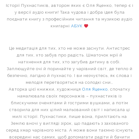
Історії Пухнастиків, автором яких є Оля Яценко, тепер є і
у версії аудіо книги! Така чудова і добра ідея була
поєднати книгу з професійним читання та музикою аудіо
книгарні
АБУК
Це медитація для тих, хто не може заснути. Антистрес
для тих, хто забув про радість. Шматочок мрії й
натхнення для тих, хто загубив дитину в собі.
Заплющуйте очі й поринайте у чарівний світ, де тепло й
безпечно, лагідно й пухнасто. І ви незчуєтесь, як слова і
мелодія перетворяться на солодкі сни…
Авторка цієї книжки, художниця
Оля Яценко
, спочатку
намалювала своїх персонажів – пухнастиків із
блискучими оченятами й гострими вушками, а потім
створила для них цілий мальований світ і написала ці
милі історії. Пухнастики, пише вона, прилітають на
Землю вночі у вигляді зірок, що падають з захованого
серед хмар чарівного міста. А може вони таємно існують
всередині нас самих, щоб допомагати радіти й бачити