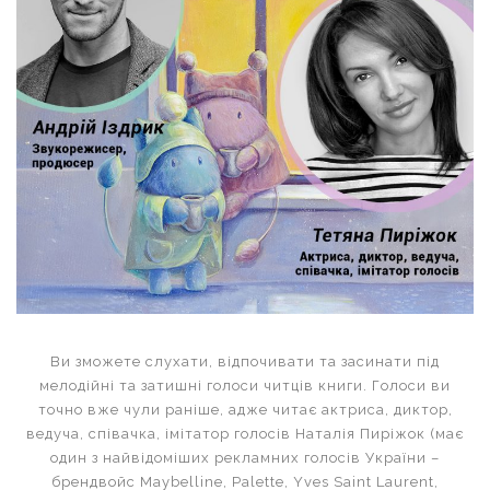
Ви зможете слухати, відпочивати та засинати під
мелодійні та затишні голоси читців книги. Голоси ви
точно вже чули раніше, адже читає актриса, диктор,
ведуча, співачка, імітатор голосів Наталія Пиріжок (має
один з найвідоміших рекламних голосів України –
брендвойс Maybеlline, Palette, Yves Saint Laurent,