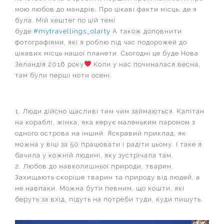
мою любов до мандрів. Про цікаві факти місць, де я
була. Мій хештег по цій темі
буде
#mytravellings_olarty
А також доповнити
фотографіями, які я роблю під час подорожей до
цікавих місць нашої планети. Сьогодні це буде Нова
Зеландія 2016 року
Коли у нас починалася весна,
там були перші ноти осені.
1. Люди дійсно щасливі тим чим займаються. Капітан
на кораблі, жінка, яка керує маленьким паромом з
одного острова на інший. Яскравий приклад, як
можна у віці за 50 працювати і радіти цьому. І таке я
бачила у кожній людині, яку зустрічала там.
2. Любов до навколишньої природи, тварин.
Захищають скоріше тварин та природу від людей, а
не навпаки. Можна бути певним, що кошти, які
беруть за вхід, підуть на потреби туди, куди пишуть.