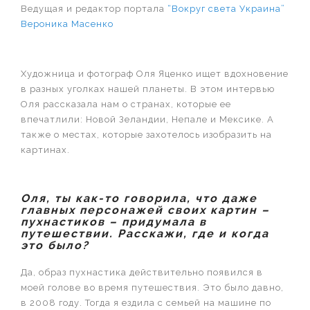
Ведущая и редактор портала
“Вокруг света Украина”
Вероника Масенко
Художница и фотограф Оля Яценко ищет вдохновение
в разных уголках нашей планеты. В этом интервью
Оля рассказала нам о странах, которые ее
впечатлили: Новой Зеландии, Непале и Мексике. А
также о местах, которые захотелось изобразить на
картинах.
Оля, ты как-то говорила, что даже
главных персонажей своих картин –
пухнастиков – придумала в
путешествии. Расскажи, где и когда
это было?
Да, образ пухнастика действительно появился в
моей голове во время путешествия. Это было давно,
в 2008 году. Тогда я ездила с семьей на машине по