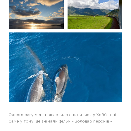
Одного разу мені пощастило опинитися у Хоббітоні.
Саме у тому, де знімали фільм «Володар перснів»