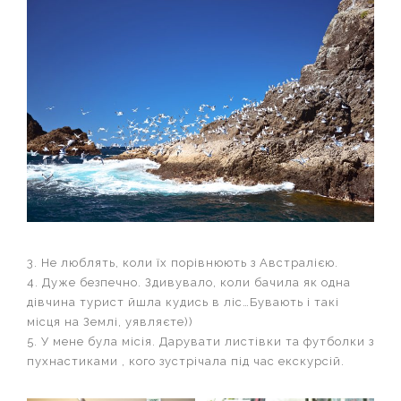
3. Не люблять, коли їх порівнюють з Австралією.
4. Дуже безпечно. Здивувало, коли бачила як одна
дівчина турист йшла кудись в ліс…Бувають і такі
місця на Землі, уявляєте))
5. У мене була місія. Дарувати листівки та футболки з
пухнастиками , кого зустрічала під час екскурсій.