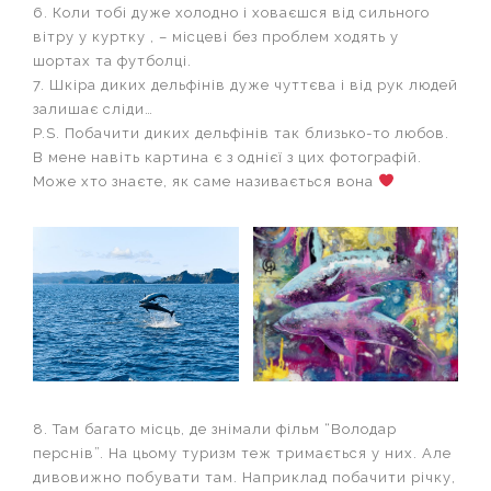
6. Коли тобі дуже холодно і ховаєшся від сильного
вітру у куртку , – місцеві без проблем ходять у
шортах та футболці.
7. Шкіра диких дельфінів дуже чуттєва і від рук людей
залишає сліди…
P.S. Побачити диких дельфінів так близько-то любов.
В мене навіть картина є з однієї з цих фотографій.
Може хто знаєте, як саме називається вона
8. Там багато місць, де знімали фільм “Володар
перснів”. На цьому туризм теж тримається у них. Але
дивовижно побувати там. Наприклад побачити річку,