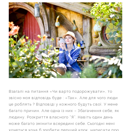
Взагалі на питання «Чи варто подорожувати», то
звісно моя відповідь буде : «Так». Але для чого люди
це роблять ? Відповіді у кожного будуть свої. У мене
багато причин. Але одна із них – Збагачення себе, як
людину. Розкриття власного “Я”. Навіть один день
може багато змінити всередині себе. Сьогодні мені
хочеться хоча б зробити перший крок, написати про