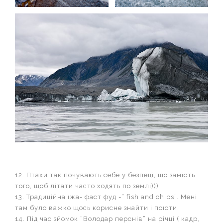
12. Птахи так почувають себе у безпеці, що замість
того, щоб літати часто ходять по землі)))
13. Традиційна їжа- фаст фуд -” fish and chips”. Мені
там було важко щось корисне знайти і поїсти.
14. Під час зйомок “Володар перснів” на річці ( кадр,