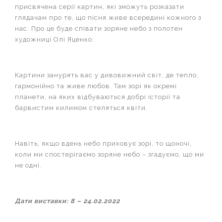
присвячена серії картин, які зможуть розказати
глядачам про те, що пісня живе всередині кожного з
нас. Про це буде співати зоряне небо з полотен
художниці Олі Яценко.
Картини занурять вас у дивовижний світ, де тепло,
гармонійно та живе любов. Там зорі як окремі
планети, на яких відбуваються добрі історії та
барвистим килимом стеляться квіти.
Навіть, якщо вдень небо приховує зорі, то щоночі,
коли ми спостерігаємо зоряне небо – згадуємо, що ми
не одні.
Дати виставки: 8 – 24.02.2022