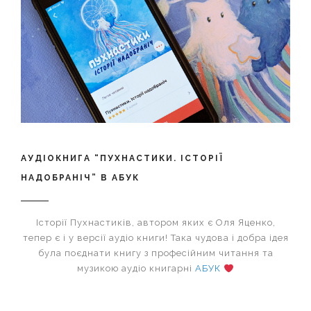
АУДІОКНИГА “ПУХНАСТИКИ. ІСТОРІЇ
НАДОБРАНІЧ” В АБУК
Історії Пухнастиків, автором яких є Оля Яценко,
тепер є і у версії аудіо книги! Така чудова і добра ідея
була поєднати книгу з професійним читання та
музикою аудіо книгарні
АБУК