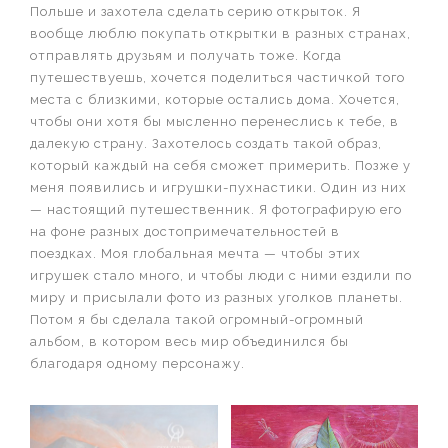
Польше и захотела сделать серию открыток. Я
вообще люблю покупать открытки в разных странах,
отправлять друзьям и получать тоже. Когда
путешествуешь, хочется поделиться частичкой того
места с близкими, которые остались дома. Хочется,
чтобы они хотя бы мысленно перенеслись к тебе, в
далекую страну. Захотелось создать такой образ,
который каждый на себя сможет примерить. Позже у
меня появились и игрушки-пухнастики. Один из них
— настоящий путешественник. Я фотографирую его
на фоне разных достопримечательностей в
поездках. Моя глобальная мечта — чтобы этих
игрушек стало много, и чтобы люди с ними ездили по
миру и присылали фото из разных уголков планеты.
Потом я бы сделала такой огромный-огромный
альбом, в котором весь мир объединился бы
благодаря одному персонажу.