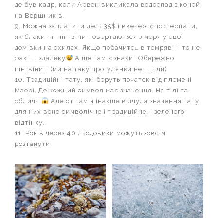
де був кадр, коли Арвен викликала водоспад з коней
на Вершників.
9. Можна заплатити десь 35$ і ввечері спостерігати,
як блакитні пінгвіни повертаються з моря у свої
домівки на схилах. Якщо побачите… в темряві. І то не
факт. І здалеку
А ще там є знаки “Обережно,
пінгвіни!” (ми на таку прогулянки не пішли)
10. Традиційні тату, які беруть початок від племені
Маорі. Де кожний символ має значення. На тілі та
обличчі
Але от там я інакше відчула значення тату,
для них воно символічне і традиційне. І зеленого
відтінку.
11. Років через 40 льодовики можуть зовсім
розтанути…