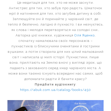
Це медитація для тих, хто не може заснути.
Антистрес для тих, хто забув про радість. Шматочок
мрії й натхнення для тих, хто загубив дитину в собі.
Заплющуйте очі й поринайте у чарівний світ, де
тепло й безпечно, лагідно й пухнасто. І ви незчуєтесь,
як слова і мелодія перетворяться на солодкі сни…
Авторка цієї книжки, художниця
Оля Яценко
,
спочатку намалювала своїх персонажів –
пухнастиків із блискучими оченятами й гострими
вушками, а потім створила для них цілий мальований
світ і написала ці милі історії. Пухнастики, пише
вона, прилітають на Землю вночі у вигляді зірок, що
падають з захованого серед хмар чарівного міста. А
може вони таємно існують всередині нас самих, щоб
допомагати радіти й бачити красу?
Придбати аудіокнигу
:
https://abuk.com.ua/catalog/books/450