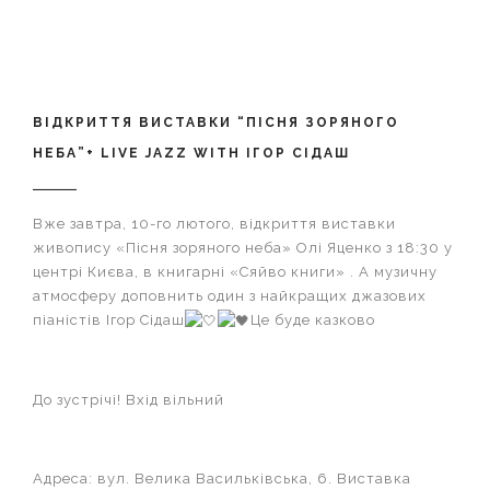
ВІДКРИТТЯ ВИСТАВКИ “ПІСНЯ ЗОРЯНОГО
НЕБА”+ LIVE JAZZ WITH ІГОР СІДАШ
Вже завтра, 10-го лютого, відкриття виставки
живопису «Пісня зоряного неба» Олі Яценко з 18:30 у
центрі Києва, в книгарні «Сяйво книги» . А музичну
атмосферу доповнить один з найкращих джазових
піаністів Ігор Сідаш
Це буде казково
До зустрічі! Вхід вільний
Адреса: вул. Велика Васильківська, 6. Виставка