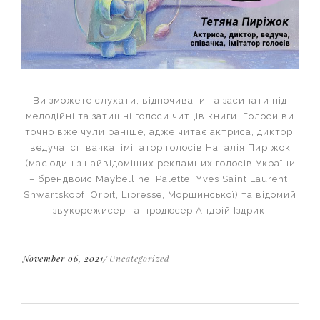
Ви зможете слухати, відпочивати та засинати під
мелодійні та затишні голоси читців книги. Голоси ви
точно вже чули раніше, адже читає актриса, диктор,
ведуча, співачка, імітатор голосів Наталія Пиріжок
(має один з найвідоміших рекламних голосів України
– брендвойс Maybеlline, Palette, Yves Saint Laurent,
Shwartskopf, Orbit, Libresse, Моршинської) та відомий
звукорежисер та продюсер Андрій Іздрик.
November 06, 2021
Uncategorized