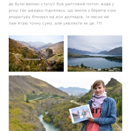
де були великі статуї) був раптовий потоп, вода у
річці так швидко піднялась, що змила з берегів кіно
апаратуру близько на 40к долларів. (я чесно не
пам’ятаю точну суму, але уявляєте як це..??)