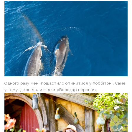
Одного разу мені пощастило опинитися у Хоббітоні. Саме
у тому, де знімали фільм «Володар перснів»