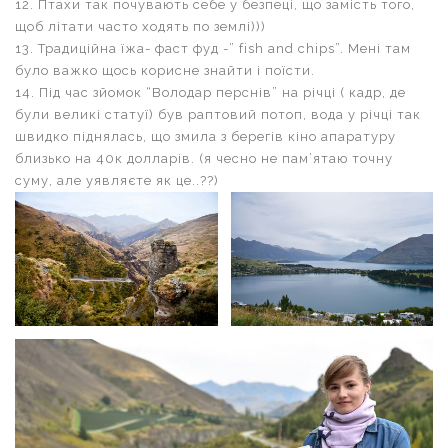
12. Птахи так почувають себе у безпеці, що замість того,
щоб літати часто ходять по землі)))
13. Традиційна їжа- фаст фуд -” fish and chips”. Мені там
було важко щось корисне знайти і поїсти.
14. Під час зйомок “Володар перснів” на річці ( кадр, де
були великі статуї) був раптовий потоп, вода у річці так
швидко піднялась, що змила з берегів кіно апаратуру
близько на 40к долларів. (я чесно не пам’ятаю точну
суму, але уявляєте як це..??)