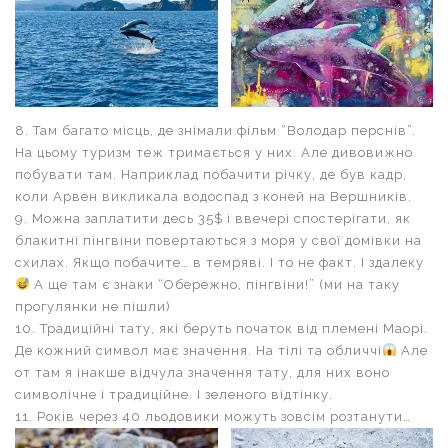
8. Там багато місць, де знімали фільм “Володар перснів”.
На цьому туризм теж тримається у них. Але дивовижно
побувати там. Наприклад побачити річку, де був кадр,
коли Арвен викликала водоспад з коней на Вершників.
9. Можна заплатити десь 35$ і ввечері спостерігати, як
блакитні пінгвіни повертаються з моря у свої домівки на
схилах. Якщо побачите… в темряві. І то не факт. І здалеку
А ще там є знаки “Обережно, пінгвіни!” (ми на таку
прогулянки не пішли)
10. Традиційні тату, які беруть початок від племені Маорі.
Де кожний символ має значення. На тілі та обличчі
Але
от там я інакше відчула значення тату, для них воно
символічне і традиційне. І зеленого відтінку.
11. Років через 40 льодовики можуть зовсім розтанути…