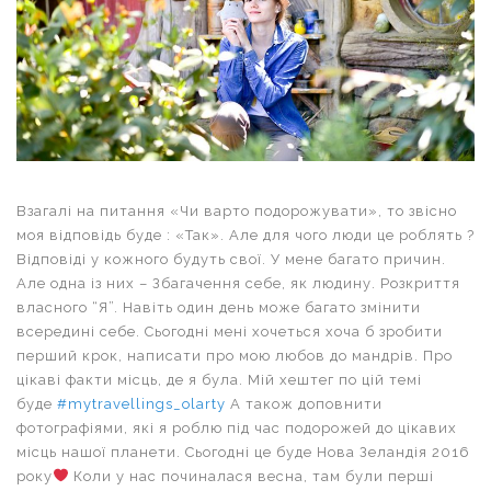
Взагалі на питання «Чи варто подорожувати», то звісно
моя відповідь буде : «Так». Але для чого люди це роблять ?
Відповіді у кожного будуть свої. У мене багато причин.
Але одна із них – Збагачення себе, як людину. Розкриття
власного “Я”. Навіть один день може багато змінити
всередині себе. Сьогодні мені хочеться хоча б зробити
перший крок, написати про мою любов до мандрів. Про
цікаві факти місць, де я була. Мій хештег по цій темі
буде
#mytravellings_olarty
А також доповнити
фотографіями, які я роблю під час подорожей до цікавих
місць нашої планети. Сьогодні це буде Нова Зеландія 2016
року
Коли у нас починалася весна, там були перші