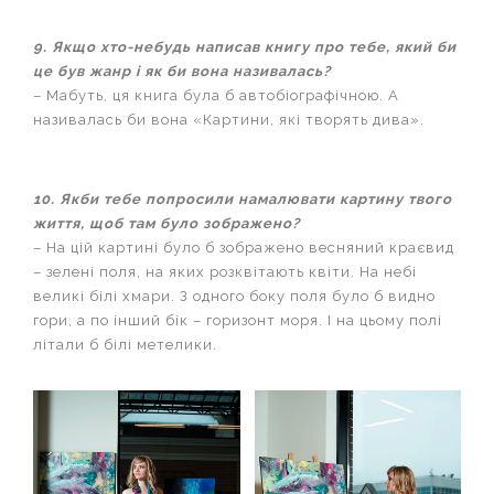
9. Якщо хто-небудь написав книгу про тебе, який би
це був жанр і як би вона називалась?
– Мабуть, ця книга була б автобіографічною. А
називалась би вона «Картини, які творять дива».
10. Якби тебе попросили намалювати картину твого
життя, щоб там було зображено?
– На цій картині було б зображено весняний краєвид
– зелені поля, на яких розквітають квіти. На небі
великі білі хмари. З одного боку поля було б видно
гори, а по інший бік – горизонт моря. І на цьому полі
літали б білі метелики.