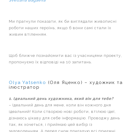
Svetlana Bagaeva
Ми прагнули показати, як би виглядали живописні
роботи наших героїнь, якщо б вони самі стали їх
живим втіленням.
Щоб ближче познайомити вас із учасницями проекту,
пропонуємо їх відповіді на 10 запитань.
Olya Yatsenko
(Оля Яценко) – художник та
ілюстратор
1. Ідеальний день художника, який він для тебе?
– Ідеальний день для мене, коли він кожного дня
ідеальний! Коли створюю нові роботи, втілюю ідеї,
дізнаюсь цікаву для себе інформацію. Проводжу день
так, як хочеться, і приймаю цей вибір із
задоволенням. А перед сном пригадую всі приємні