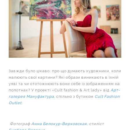
Завжди було цікаво: про що думають художники, коли
малюють свої картини? Які образи виникають в їхній
уяві та чи ототожнюють вони себе із зображенням на
полотнах? У проекті «Cult fashion & Аrt lady» від
Арт-
галерея Мануфактура
,
спільно з бутиком
Cult Fashion
Outlet.
Фотограф
Анна Белокур-Верховская,
стиліст