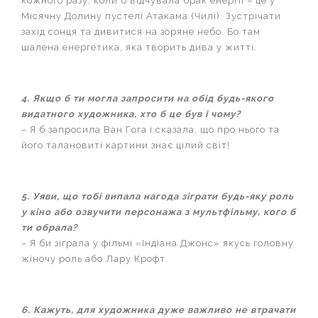
кожного разу, коли б відчувала брак енергії – це у
Місячну Долину пустелі Атакама (Чилі). Зустрічати
захід сонця та дивитися на зоряне небо. Бо там
шалена енергетика, яка творить дива у житті.
4. Якщо б ти могла запросити на обід будь-якого
видатного художника, хто б це був і чому?
– Я б запросила Ван Гога і сказала, що про нього та
його талановиті картини знає цілий світ!
5. Уяви, що тобі випала нагода зіграти будь-яку роль
у кіно або озвучити персонажа з мультфільму, кого б
ти обрала?
– Я би зіграла у фільмі «Індіана Джонс» якусь головну
жіночу роль або Лару Крофт.
6. Кажуть, для художника дуже важливо не втрачати