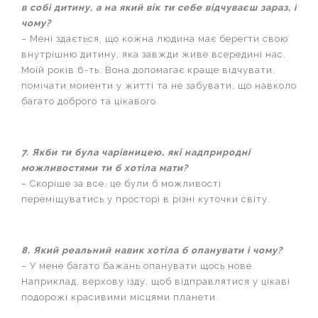
в собі дитину, а на який вік ти себе відчуваєш зараз, і
чому?
– Мені здається, що кожна людина має берегти свою
внутрішню дитину, яка завжди живе всередині нас.
Моїй років 6-ть. Вона допомагає краще відчувати,
помічати моменти у житті та не забувати, що навколо
багато доброго та цікавого.
7. Якби ти була чарівницею, які надприродні
можливостями ти б хотіла мати?
– Скоріше за все, це були б можливості
переміщуватись у просторі в різні куточки світу.
8. Який реальний навик хотіла б опанувати і чому?
– У мене багато бажань опанувати щось нове.
Наприклад, верхову їзду, щоб відправлятися у цікаві
подорожі красивими місцями планети.