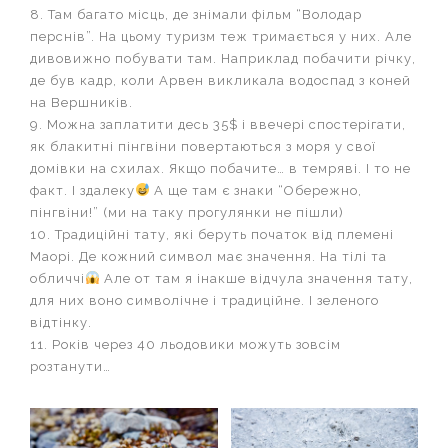
8. Там багато місць, де знімали фільм “Володар
перснів”. На цьому туризм теж тримається у них. Але
дивовижно побувати там. Наприклад побачити річку,
де був кадр, коли Арвен викликала водоспад з коней
на Вершників.
9. Можна заплатити десь 35$ і ввечері спостерігати,
як блакитні пінгвіни повертаються з моря у свої
домівки на схилах. Якщо побачите… в темряві. І то не
факт. І здалеку
А ще там є знаки “Обережно,
пінгвіни!” (ми на таку прогулянки не пішли)
10. Традиційні тату, які беруть початок від племені
Маорі. Де кожний символ має значення. На тілі та
обличчі
Але от там я інакше відчула значення тату,
для них воно символічне і традиційне. І зеленого
відтінку.
11. Років через 40 льодовики можуть зовсім
розтанути…