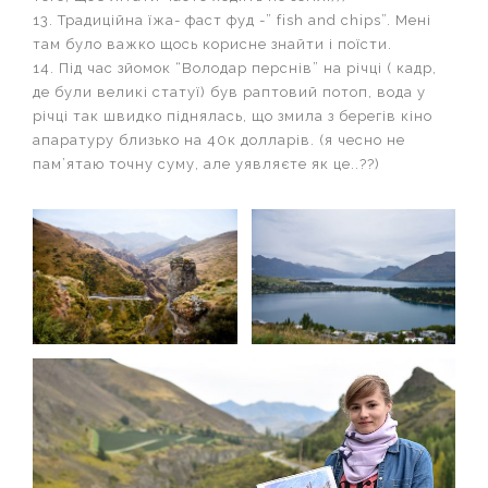
13. Традиційна їжа- фаст фуд -” fish and chips”. Мені
там було важко щось корисне знайти і поїсти.
14. Під час зйомок “Володар перснів” на річці ( кадр,
де були великі статуї) був раптовий потоп, вода у
річці так швидко піднялась, що змила з берегів кіно
апаратуру близько на 40к долларів. (я чесно не
пам’ятаю точну суму, але уявляєте як це..??)