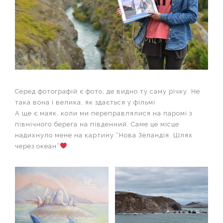
Серед фотографій є фото, де видно ту саму річку. Не
така вона і велика, як здається у фільмі
А ще є маяк, коли ми переправлялися на паромі з
північного берега на південний. Саме це місце
надихнуло мене на картину “Нова Зеландія. Шлях
через океан”