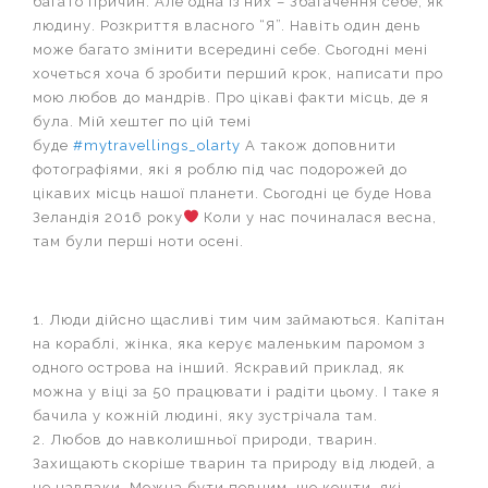
багато причин. Але одна із них – Збагачення себе, як
людину. Розкриття власного “Я”. Навіть один день
може багато змінити всередині себе. Сьогодні мені
хочеться хоча б зробити перший крок, написати про
мою любов до мандрів. Про цікаві факти місць, де я
була. Мій хештег по цій темі
буде
#mytravellings_olarty
А також доповнити
фотографіями, які я роблю під час подорожей до
цікавих місць нашої планети. Сьогодні це буде Нова
Зеландія 2016 року
Коли у нас починалася весна,
там були перші ноти осені.
1. Люди дійсно щасливі тим чим займаються. Капітан
на кораблі, жінка, яка керує маленьким паромом з
одного острова на інший. Яскравий приклад, як
можна у віці за 50 працювати і радіти цьому. І таке я
бачила у кожній людині, яку зустрічала там.
2. Любов до навколишньої природи, тварин.
Захищають скоріше тварин та природу від людей, а
не навпаки. Можна бути певним, що кошти, які