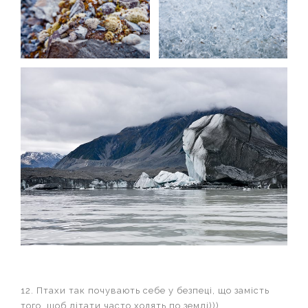
12. Птахи так почувають себе у безпеці, що замість
того, щоб літати часто ходять по землі)))