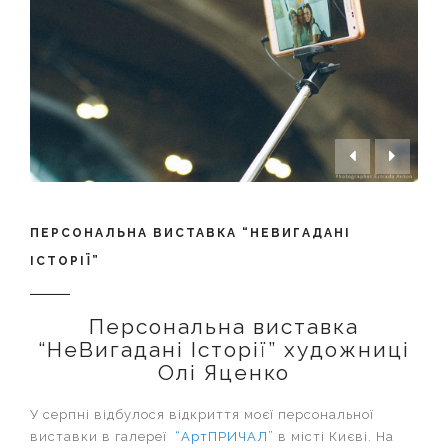


ПЕРСОНАЛЬНА ВИСТАВКА “НЕВИГАДАНІ
ІСТОРІЇ”
Персональна виставка
“НеВигадані Історії” художниці
Олі Яценко
У серпні відбулося відкриття моєї персональної
виставки в галереї
“АртПРИЧАЛ”
в місті Києві. На