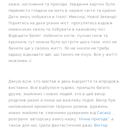
казки, натхнення та пригоди. Завдання картин було
перенести глядача на мить в чарівні світи та країни.
Дати змогу побувати в Італії, Мексиці, Новій Зеландії.
Піднятись на дахи різних міст, прогулятись вздовж
океанських хвиль та побувати в казковому лісі.
Відвідати балет, побачити китів, пухнастиків та
кроликів.тут можна було зустріти щось таке, чого не
бачили ще у своєму житті, бо не інколи не треба
одразу відкидати ідеї, що такого не існує. Все у житті
можливе =)
Дякую всім, хто завітав в день відкриття та впродовж
виставки. Все відбулося чудово, прийшло багато
друзів, знайомих і нових людей, хто в цей вечір
розділив разом зі мною цю важливу подію. Вечір був
наповнений ароматом творчих розмов, вражень,
нових знайомств, смачними цукерками від
Cacao2
,
розіграли авторську книгу-казку
“Нічна пригода”
, а
також для нас грали фантастичний джаз
Віктор