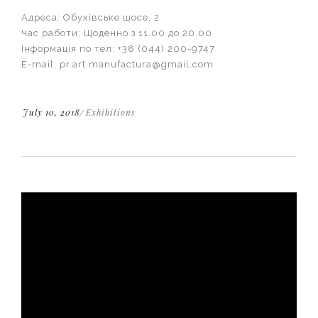
Адреса: Обухівське шосе, 2
Час работи: Щоденно з 11.00 до 20.00
Інформація по тел: +38 (044) 200-9747
E-mail: pr.art.manufactura@gmail.com
July 10, 2018
Exhibitions