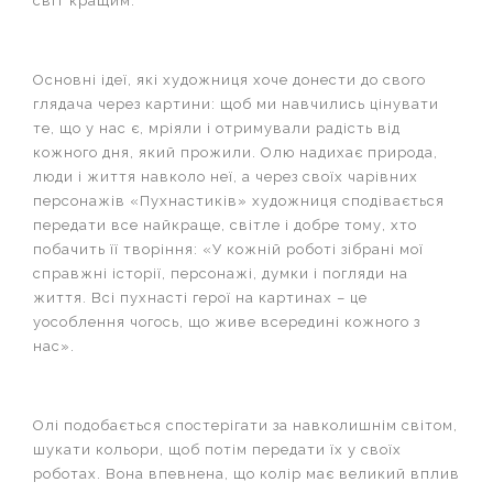
світ кращим.
Основні ідеї, які художниця хоче донести до свого
глядача через картини: щоб ми навчились цінувати
те, що у нас є, мріяли і отримували радість від
кожного дня, який прожили. Олю надихає природа,
люди і життя навколо неї, а через своїх чарівних
персонажів «Пухнастиків» художниця сподівається
передати все найкраще, світле і добре тому, хто
побачить її творіння: «У кожній роботі зібрані мої
справжні історії, персонажі, думки і погляди на
життя. Bcі пухнасті герої на картинах – це
уособлення чогось, що живе всередині кожного з
нас».
Олі подобається спостерігати за навколишнім світом,
шукати кольори, щоб потім передати їх у своїх
роботах. Вона впевнена, що колір має великий вплив