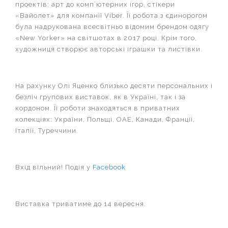
проектів: арт до комп’ютерних ігор, стікери
«Вайолет» для компанії Viber. Її робота з єдинорогом
була надрукована всесвітньо відомим брендом одягу
«New Yorker» на світшотах в 2017 році. Крім того,
художниця створює авторські іграшки та листівки.
На рахунку Олі Яценко близько десяти персональних і
безліч групових виставок, як в Україні, так і за
кордоном. Її роботи знаходяться в приватних
колекціях: України, Польщі, ОАЕ, Канади, Франції,
Італії, Туреччини.
Вхід вільний! Подія у
Facebook
Виставка триватиме до 14 вересня.