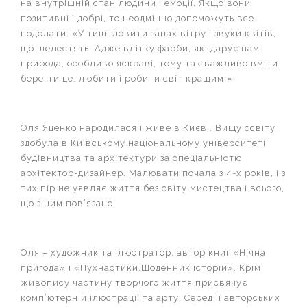
на внутрішній стан людини і емоції. Якщо вони
позитивні і добрі, то неодмінно допоможуть все
подолати: «У тиші ловити запах вітру і звуки квітів,
що шелестять. Адже влітку фарби, які дарує нам
природа, особливо яскраві, тому так важливо вміти
берегти це, любити і робити світ кращим ».
Оля Яценко народилася і живе в Києві. Вищу освіту
здобула в Київському національному університеті
будівництва та архітектури за спеціальністю
архітектор-дизайнер. Малювати почала з 4-х років, і з
тих пір не уявляє життя без світу мистецтва і всього,
що з ним пов’язано.
Оля – художник та ілюстратор, автор книг «Нічна
пригода» і «Пухнастики.Щоденник історій». Крім
живопису частину творчого життя присвячує
комп’ютерній ілюстрації та арту. Серед її авторських