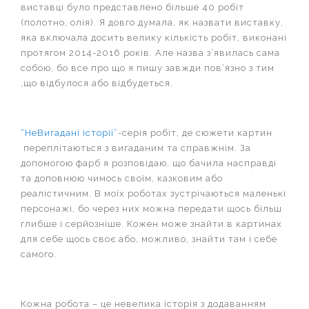
виставці було представлено більше 40 робіт
(полотно, олія). Я довго думала, як назвати виставку,
яка включала досить велику кількість робіт, виконані
протягом 2014-2016 років. Але назва з’явилась сама
собою, бо все про що я пишу завжди пов’язно з тим
,що відбулося або відбудеться.
“НеВигадані історії”
-серія робіт, де сюжети картин
переплітаються з вигаданим та справжнім. За
допомогою фарб я розповідаю, що бачила насправді
та доповнюю чимось своїм, казковим або
реалістичним. В моїх роботах зустрічаються маленькі
персонажі, бо через них можна передати щось більш
глибше і серйозніше. Кожен може знайти в картинах
для себе щось своє або, мож
ливо, знайти там і себе
самого.
Кожна робота – це невелика історія з додаванням