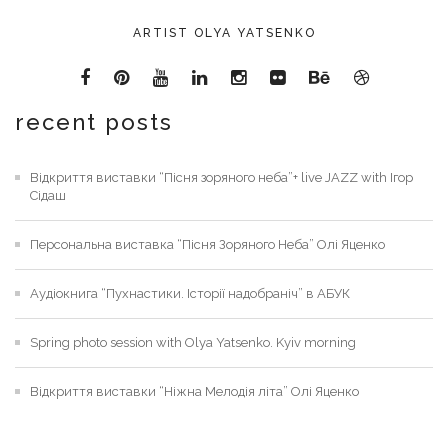
ARTIST OLYA YATSENKO
recent posts
Відкриття виставки “Пісня зоряного неба”+ live JAZZ with Ігор
Сідаш
Персональна виставка “Пісня Зоряного Неба” Олі Яценко
Аудіокнига “Пухнастики. Історії надобраніч” в АБУК
Spring photo session with Olya Yatsenko. Kyiv morning
Відкриття виставки “Ніжна Мелодія літа” Олі Яценко