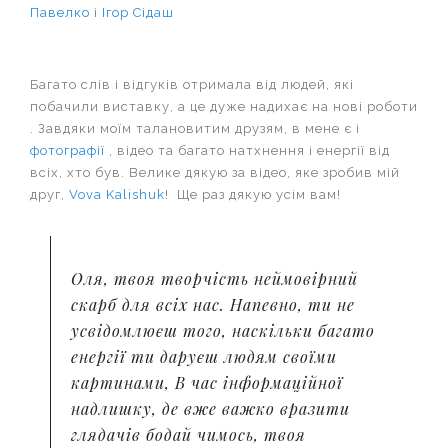
Павелко
і
Ігор Сідаш
Багато слів і відгуків отримала від людей, які
побачили виставку, а це дуже надихає на нові роботи
. Завдяки моїм талановитим друзям, в мене є і
фотографії
, відео та багато натхнення і енергії від
всіх, хто був. Велике дякую за відео, яке зробив мій
друг,
Vova Kalishuk
! Ще раз дякую усім вам!
Оля, твоя творчість неймовірний
скарб для всіх нас. Напевно, ти не
усвідомлюєш того, наскільки багато
енергії ти даруєш людям своїми
картинами, В час інформаційної
надлишку, де вже важко вразити
глядачів бодай чимось, твоя