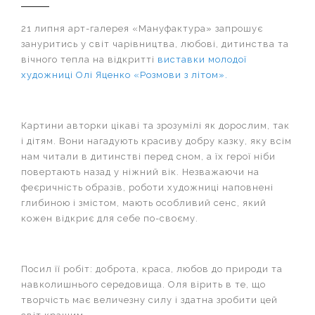
21 липня арт-галерея «Мануфактура» запрошує
зануритись у світ чарівництва, любові, дитинства та
вічного тепла на відкритті
виставки молодої
художниці Олі Яценко «Розмови з літом».
Картини авторки цікаві та зрозумілі як дорослим, так
і дітям. Вони нагадують красиву добру казку, яку всім
нам читали в дитинстві перед сном, а їх герої ніби
повертають назад у ніжний вік. Незважаючи на
феєричність образів, роботи художниці наповнені
глибиною і змістом, мають особливий сенс, який
кожен відкриє для себе по-своєму.
Посил її робіт: доброта, краса, любов до природи та
навколишнього середовища. Оля вірить в те, що
творчість має величезну силу і здатна зробити цей