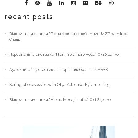
recent posts
Відкриття виставки “Пісня зоряного неба”+ live JAZZ with Ігор
Сідаш
Персональна виставка “Пісня Зоряного Неба” Олі Яценко
Аудіокнига “Пухнастики. Історії надобраніч” в АБУК
Spring photo session with Olya Yatsenko. Kyiv morning
Відкриття виставки “Ніжна Мелодія літа” Олі Яценко