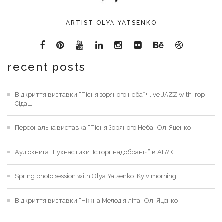
ARTIST OLYA YATSENKO
recent posts
Відкриття виставки “Пісня зоряного неба”+ live JAZZ with Ігор
Сідаш
Персональна виставка “Пісня Зоряного Неба” Олі Яценко
Аудіокнига “Пухнастики. Історії надобраніч” в АБУК
Spring photo session with Olya Yatsenko. Kyiv morning
Відкриття виставки “Ніжна Мелодія літа” Олі Яценко