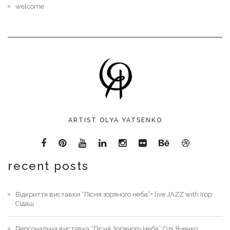
welcome
ARTIST OLYA YATSENKO
recent posts
Відкриття виставки “Пісня зоряного неба”+ live JAZZ with Ігор
Сідаш
Персональна виставка “Пісня Зоряного Неба” Олі Яценко