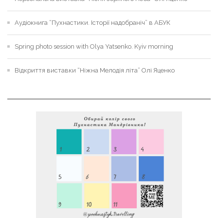
Аудіокнига “Пухнастики. Історії надобраніч” в АБУК
Spring photo session with Olya Yatsenko. Kyiv morning
Відкриття виставки “Ніжна Мелодія літа” Олі Яценко