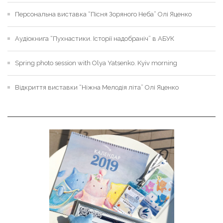
Персональна виставка “Пісня Зоряного Неба” Олі Яценко
Аудіокнига “Пухнастики. Історії надобраніч” в АБУК
Spring photo session with Olya Yatsenko. Kyiv morning
Відкриття виставки “Ніжна Мелодія літа” Олі Яценко