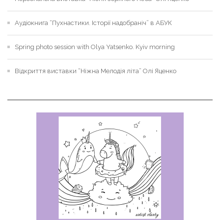
Аудіокнига “Пухнастики. Історії надобраніч” в АБУК
Spring photo session with Olya Yatsenko. Kyiv morning
Відкриття виставки “Ніжна Мелодія літа” Олі Яценко