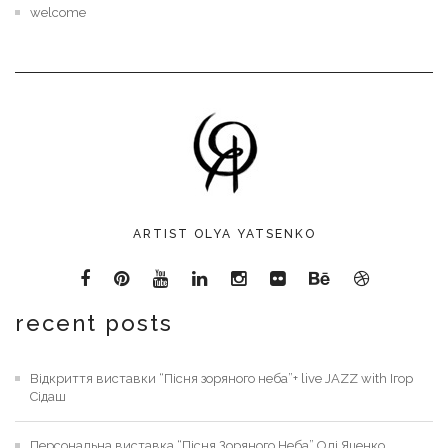
welcome
ARTIST OLYA YATSENKO
recent posts
Відкриття виставки “Пісня зоряного неба”+ live JAZZ with Ігор
Сідаш
Персональна виставка “Пісня Зоряного Неба” Олі Яценко