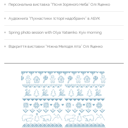
Персональна виставка “Пісня Зоряного Неба” Олі Яценко
Аудіокнига “Пухнастики. Історії надобраніч” в АБУК
Spring photo session with Olya Yatsenko. Kyiv morning
Відкриття виставки “Ніжна Мелодія літа” Олі Яценко