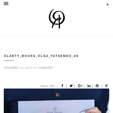
OLARTY_BOOKS_OLGA_YATSENKO_06
December 25, 2017
0 Comments
Share this :
|
|
|
|
|