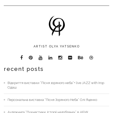
ARTIST OLYA YATSENKO
recent posts
Відкриття виставки “Пісня зоряного неба”+ live JAZZ with Ігор
Сідаш
Персональна виставка “Пісня Зоряного Неба” Олі Яценко
Аудіокнига “Пухнастики. Історії надобраніч” в АБУК