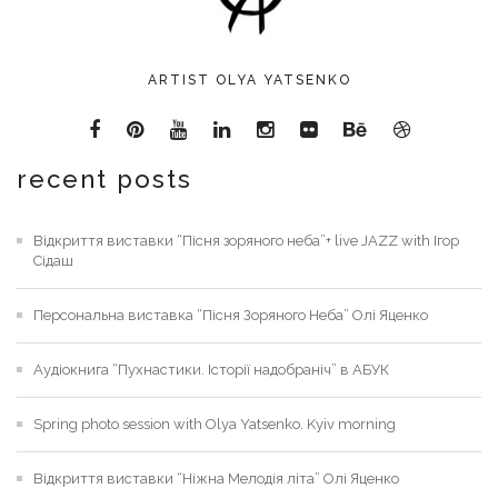
ARTIST OLYA YATSENKO
recent posts
Відкриття виставки “Пісня зоряного неба”+ live JAZZ with Ігор
Сідаш
Персональна виставка “Пісня Зоряного Неба” Олі Яценко
Аудіокнига “Пухнастики. Історії надобраніч” в АБУК
Spring photo session with Olya Yatsenko. Kyiv morning
Відкриття виставки “Ніжна Мелодія літа” Олі Яценко