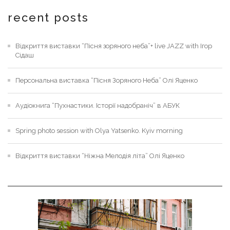
recent posts
Відкриття виставки “Пісня зоряного неба”+ live JAZZ with Ігор
Сідаш
Персональна виставка “Пісня Зоряного Неба” Олі Яценко
Аудіокнига “Пухнастики. Історії надобраніч” в АБУК
Spring photo session with Olya Yatsenko. Kyiv morning
Відкриття виставки “Ніжна Мелодія літа” Олі Яценко