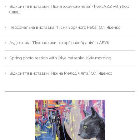
Відкриття виставки “Пісня зоряного неба”+ live JAZZ with Ігор
Сідаш
Персональна виставка “Пісня Зоряного Неба” Олі Яценко
Аудіокнига “Пухнастики. Історії надобраніч” в АБУК
Spring photo session with Olya Yatsenko. Kyiv morning
Відкриття виставки “Ніжна Мелодія літа” Олі Яценко