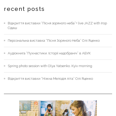
recent posts
Відкриття виставки “Пісня зоряного неба”+ live JAZZ with Ігор
Сідаш
Персональна виставка “Пісня Зоряного Неба” Олі Яценко
Аудіокнига “Пухнастики. Історії надобраніч” в АБУК
Spring photo session with Olya Yatsenko. Kyiv morning
Відкриття виставки “Ніжна Мелодія літа” Олі Яценко