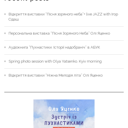
Відкриття виставки “Пісня зоряного неба”+ live JAZZ with Ігор
Сідаш
Персональна виставка “Пісня Зоряного Неба” Олі Яценко
Аудіокнига “Пухнастики. Історії надобраніч” в АБУК
Spring photo session with Olya Yatsenko. Kyiv morning
Відкриття виставки “Ніжна Мелодія літа” Олі Яценко