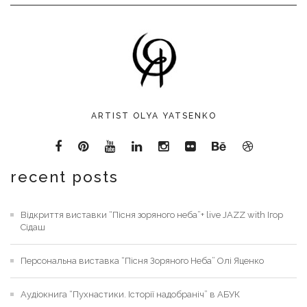
ARTIST OLYA YATSENKO
recent posts
Відкриття виставки “Пісня зоряного неба”+ live JAZZ with Ігор
Сідаш
Персональна виставка “Пісня Зоряного Неба” Олі Яценко
Аудіокнига “Пухнастики. Історії надобраніч” в АБУК