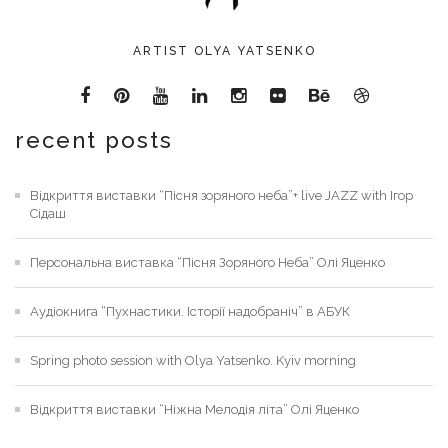
ARTIST OLYA YATSENKO
recent posts
Відкриття виставки “Пісня зоряного неба”+ live JAZZ with Ігор
Сідаш
Персональна виставка “Пісня Зоряного Неба” Олі Яценко
Аудіокнига “Пухнастики. Історії надобраніч” в АБУК
Spring photo session with Olya Yatsenko. Kyiv morning
Відкриття виставки “Ніжна Мелодія літа” Олі Яценко