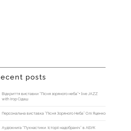
recent posts
Відкриття виставки “Пісня зоряного неба”+ live JAZZ
with Ігор Сідаш
Персональна виставка “Пісня Зоряного Неба” Олі Яценко
Аудіокнига “Пухнастики. Історії надобраніч” в АБУК