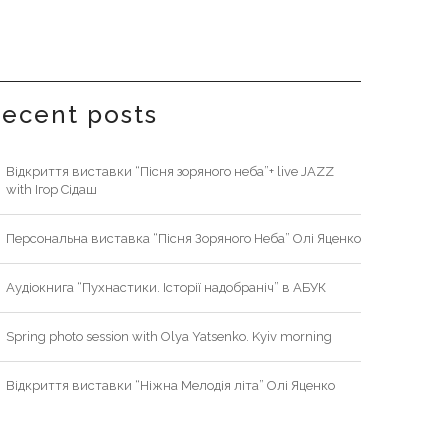
recent posts
Відкриття виставки “Пісня зоряного неба”+ live JAZZ
with Ігор Сідаш
Персональна виставка “Пісня Зоряного Неба” Олі Яценко
Аудіокнига “Пухнастики. Історії надобраніч” в АБУК
Spring photo session with Olya Yatsenko. Kyiv morning
Відкриття виставки “Ніжна Мелодія літа” Олі Яценко