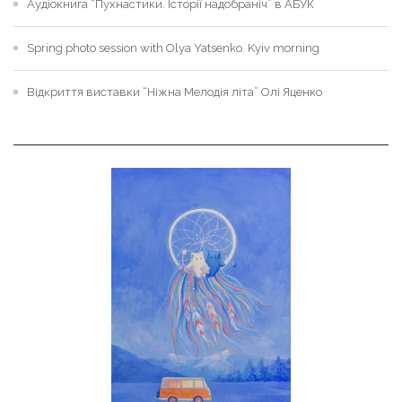
Аудіокнига “Пухнастики. Історії надобраніч” в АБУК
Spring photo session with Olya Yatsenko. Kyiv morning
Відкриття виставки “Ніжна Мелодія літа” Олі Яценко