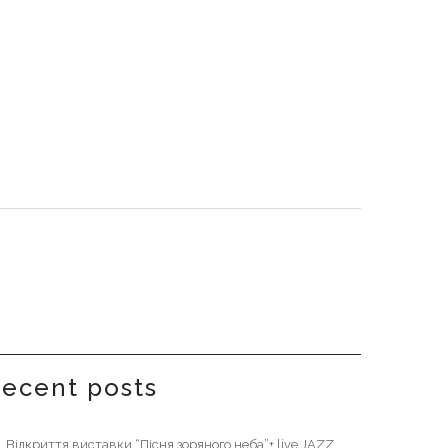
recent posts
Відкриття виставки “Пісня зоряного неба”+ live JAZZ