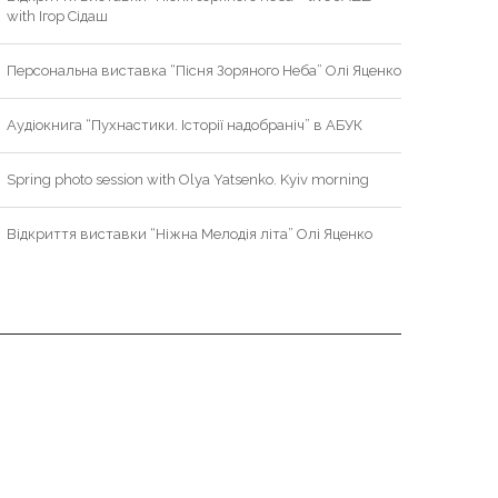
with Ігор Сідаш
Персональна виставка “Пісня Зоряного Неба” Олі Яценко
Аудіокнига “Пухнастики. Історії надобраніч” в АБУК
Spring photo session with Olya Yatsenko. Kyiv morning
Відкриття виставки “Ніжна Мелодія літа” Олі Яценко