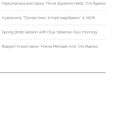
Персональна виставка “Пісня Зоряного Неба” Олі Яценко
Аудіокнига “Пухнастики. Історії надобраніч” в АБУК
Spring photo session with Olya Yatsenko. Kyiv morning
Відкриття виставки “Ніжна Мелодія літа” Олі Яценко