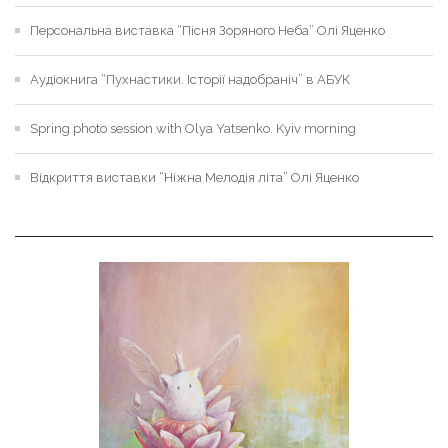
Персональна виставка “Пісня Зоряного Неба” Олі Яценко
Аудіокнига “Пухнастики. Історії надобраніч” в АБУК
Spring photo session with Olya Yatsenko. Kyiv morning
Відкриття виставки “Ніжна Мелодія літа” Олі Яценко