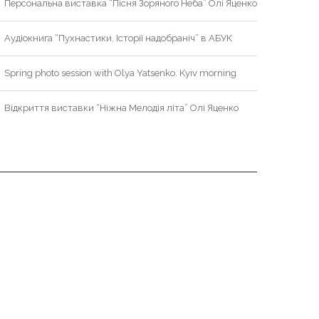
Персональна виставка “Пісня Зоряного Неба” Олі Яценко
Аудіокнига “Пухнастики. Історії надобраніч” в АБУК
Spring photo session with Olya Yatsenko. Kyiv morning
Відкриття виставки “Ніжна Мелодія літа” Олі Яценко