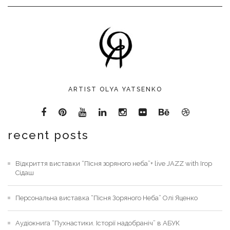
ARTIST OLYA YATSENKO
recent posts
Відкриття виставки “Пісня зоряного неба”+ live JAZZ with Ігор
Сідаш
Персональна виставка “Пісня Зоряного Неба” Олі Яценко
Аудіокнига “Пухнастики. Історії надобраніч” в АБУК