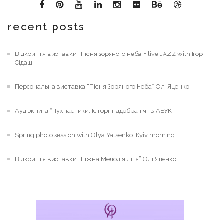
recent posts
Відкриття виставки “Пісня зоряного неба”+ live JAZZ with Ігор
Сідаш
Персональна виставка “Пісня Зоряного Неба” Олі Яценко
Аудіокнига “Пухнастики. Історії надобраніч” в АБУК
Spring photo session with Olya Yatsenko. Kyiv morning
Відкриття виставки “Ніжна Мелодія літа” Олі Яценко