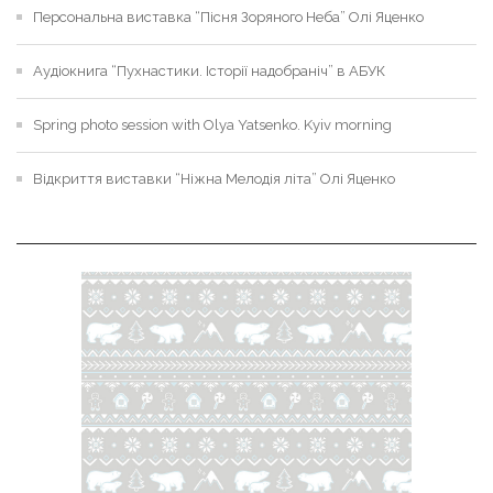
Персональна виставка “Пісня Зоряного Неба” Олі Яценко
Аудіокнига “Пухнастики. Історії надобраніч” в АБУК
Spring photo session with Olya Yatsenko. Kyiv morning
Відкриття виставки “Ніжна Мелодія літа” Олі Яценко