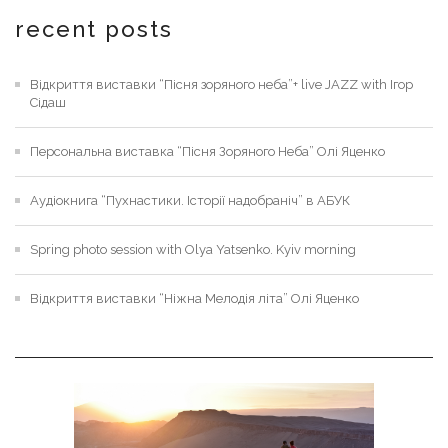
recent posts
Відкриття виставки “Пісня зоряного неба”+ live JAZZ with Ігор
Сідаш
Персональна виставка “Пісня Зоряного Неба” Олі Яценко
Аудіокнига “Пухнастики. Історії надобраніч” в АБУК
Spring photo session with Olya Yatsenko. Kyiv morning
Відкриття виставки “Ніжна Мелодія літа” Олі Яценко