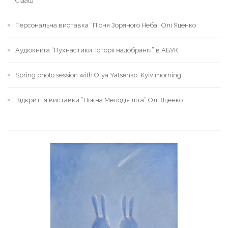
Сідаш
Персональна виставка “Пісня Зоряного Неба” Олі Яценко
Аудіокнига “Пухнастики. Історії надобраніч” в АБУК
Spring photo session with Olya Yatsenko. Kyiv morning
Відкриття виставки “Ніжна Мелодія літа” Олі Яценко