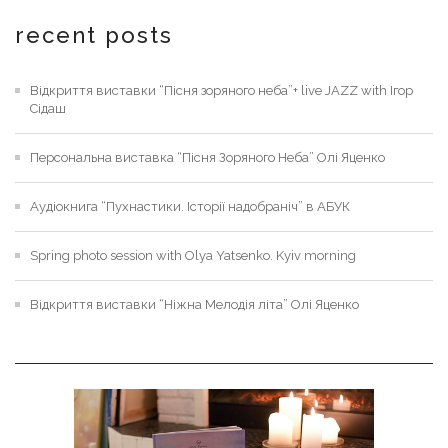
recent posts
Відкриття виставки “Пісня зоряного неба”+ live JAZZ with Ігор
Сідаш
Персональна виставка “Пісня Зоряного Неба” Олі Яценко
Аудіокнига “Пухнастики. Історії надобраніч” в АБУК
Spring photo session with Olya Yatsenko. Kyiv morning
Відкриття виставки “Ніжна Мелодія літа” Олі Яценко