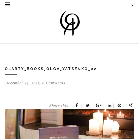
OLARTY_BOOKS_OLGA_YATSENKO_02
December 25, 2017
0 Comments
Share this :
|
|
|
|
|