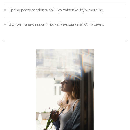
Spring photo session with Olya Yatsenko. Kyiv morning
Відкриття виставки “Ніжна Мелодія літа” Олі Яценко