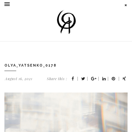
OLYA_YATSENKO_0178
August 16, 2021
Share this :
|
|
|
|
|