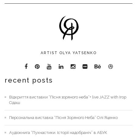
ARTIST OLYA YATSENKO
recent posts
Відкриття виставки “Пісня зоряного неба”+ live JAZZ with Ігор
Сідаш
Персональна виставка “Пісня Зоряного Неба” Олі Яценко
Аудіокнига “Пухнастики. Історії надобраніч” в АБУК