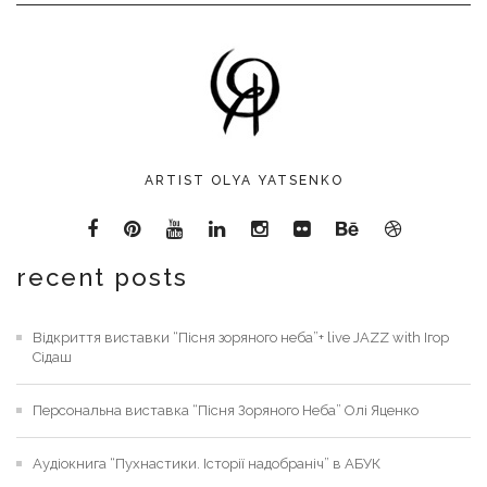
ARTIST OLYA YATSENKO
recent posts
Відкриття виставки “Пісня зоряного неба”+ live JAZZ with Ігор
Сідаш
Персональна виставка “Пісня Зоряного Неба” Олі Яценко
Аудіокнига “Пухнастики. Історії надобраніч” в АБУК