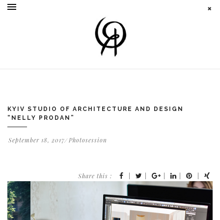
KYIV STUDIO OF ARCHITECTURE AND DESIGN
“NELLY PRODAN”
September 18, 2017
Photosession
Share this :
|
|
|
|
|