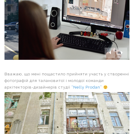


Вважаю, що мені пощастило прийняти участь у створенні
фотографій для талановитої і молодої команди
архітекторів-дизайнерів студії
“Nelly Prodan”