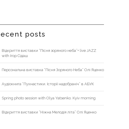
recent posts
Відкриття виставки “Пісня зоряного неба”+ live JAZZ
with Ігор Сідаш
Персональна виставка “Пісня Зоряного Неба” Олі Яценко
Аудіокнига “Пухнастики. Історії надобраніч” в АБУК
Spring photo session with Olya Yatsenko. Kyiv morning
Відкриття виставки “Ніжна Мелодія літа” Олі Яценко