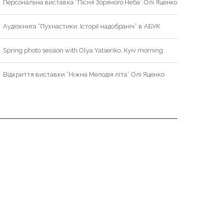
Персональна виставка “Пісня Зоряного Неба” Олі Яценко
Аудіокнига “Пухнастики. Історії надобраніч” в АБУК
Spring photo session with Olya Yatsenko. Kyiv morning
Відкриття виставки “Ніжна Мелодія літа” Олі Яценко