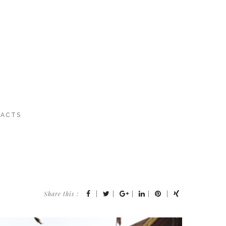
ACTS
Share this :
|
|
|
|
|