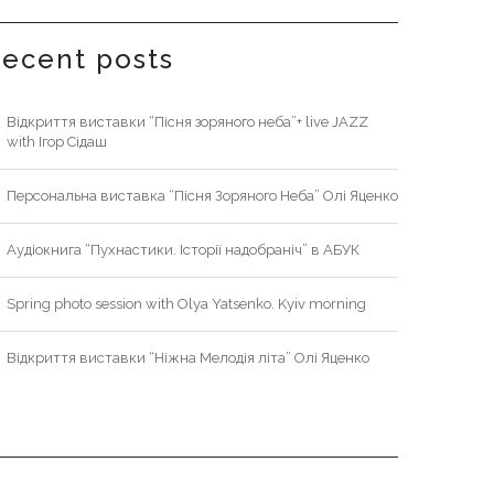
recent posts
Відкриття виставки “Пісня зоряного неба”+ live JAZZ
with Ігор Сідаш
Персональна виставка “Пісня Зоряного Неба” Олі Яценко
Аудіокнига “Пухнастики. Історії надобраніч” в АБУК
Spring photo session with Olya Yatsenko. Kyiv morning
Відкриття виставки “Ніжна Мелодія літа” Олі Яценко