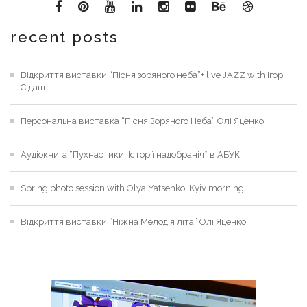
recent posts
Відкриття виставки “Пісня зоряного неба”+ live JAZZ with Ігор
Сідаш
Персональна виставка “Пісня Зоряного Неба” Олі Яценко
Аудіокнига “Пухнастики. Історії надобраніч” в АБУК
Spring photo session with Olya Yatsenko. Kyiv morning
Відкриття виставки “Ніжна Мелодія літа” Олі Яценко