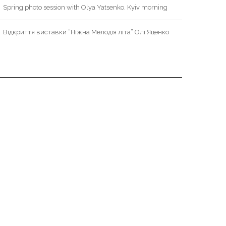
Spring photo session with Olya Yatsenko. Kyiv morning
Відкриття виставки “Ніжна Мелодія літа” Олі Яценко