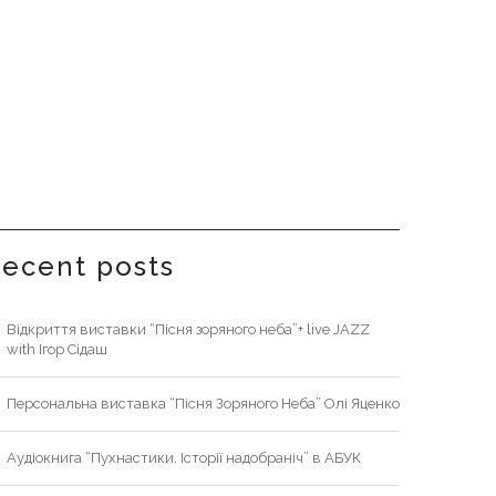
recent posts
Відкриття виставки “Пісня зоряного неба”+ live JAZZ
with Ігор Сідаш
Персональна виставка “Пісня Зоряного Неба” Олі Яценко
Аудіокнига “Пухнастики. Історії надобраніч” в АБУК