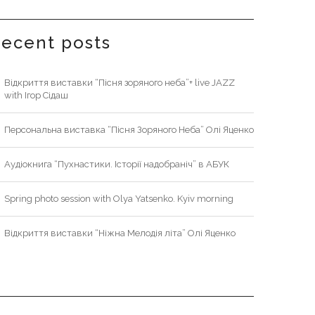
recent posts
Відкриття виставки “Пісня зоряного неба”+ live JAZZ
with Ігор Сідаш
Персональна виставка “Пісня Зоряного Неба” Олі Яценко
Аудіокнига “Пухнастики. Історії надобраніч” в АБУК
Spring photo session with Olya Yatsenko. Kyiv morning
Відкриття виставки “Ніжна Мелодія літа” Олі Яценко