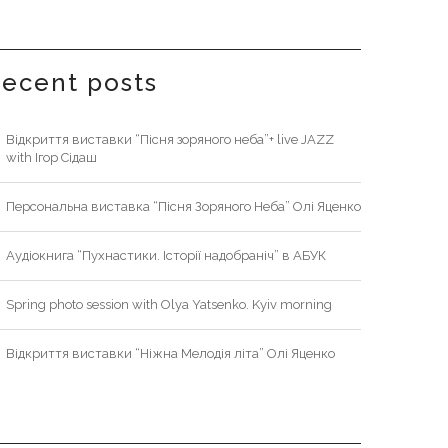
recent posts
Відкриття виставки “Пісня зоряного неба”+ live JAZZ
with Ігор Сідаш
Персональна виставка “Пісня Зоряного Неба” Олі Яценко
Аудіокнига “Пухнастики. Історії надобраніч” в АБУК
Spring photo session with Olya Yatsenko. Kyiv morning
Відкриття виставки “Ніжна Мелодія літа” Олі Яценко