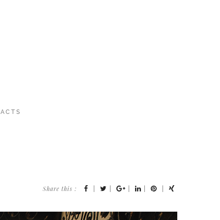
ACTS
Share this :
|
|
|
|
|