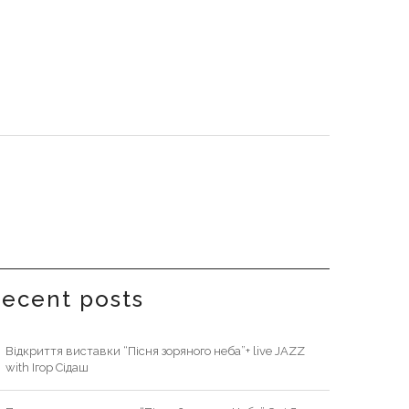
recent posts
Відкриття виставки “Пісня зоряного неба”+ live JAZZ
with Ігор Сідаш