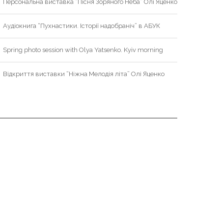
Персональна виставка “Пісня Зоряного Неба” Олі Яценко
Аудіокнига “Пухнастики. Історії надобраніч” в АБУК
Spring photo session with Olya Yatsenko. Kyiv morning
Відкриття виставки “Ніжна Мелодія літа” Олі Яценко