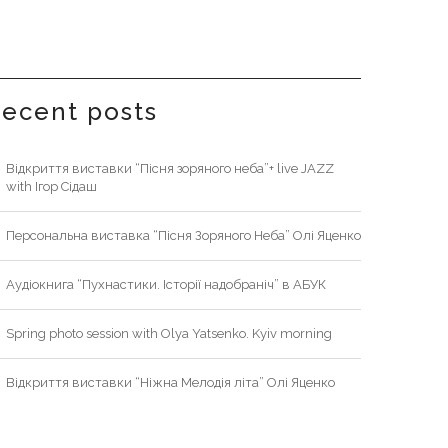
recent posts
Відкриття виставки “Пісня зоряного неба”+ live JAZZ
with Ігор Сідаш
Персональна виставка “Пісня Зоряного Неба” Олі Яценко
Аудіокнига “Пухнастики. Історії надобраніч” в АБУК
Spring photo session with Olya Yatsenko. Kyiv morning
Відкриття виставки “Ніжна Мелодія літа” Олі Яценко