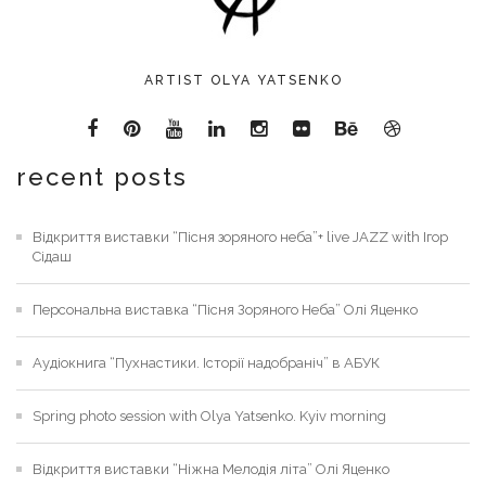
ARTIST OLYA YATSENKO
recent posts
Відкриття виставки “Пісня зоряного неба”+ live JAZZ with Ігор
Сідаш
Персональна виставка “Пісня Зоряного Неба” Олі Яценко
Аудіокнига “Пухнастики. Історії надобраніч” в АБУК
Spring photo session with Olya Yatsenko. Kyiv morning
Відкриття виставки “Ніжна Мелодія літа” Олі Яценко