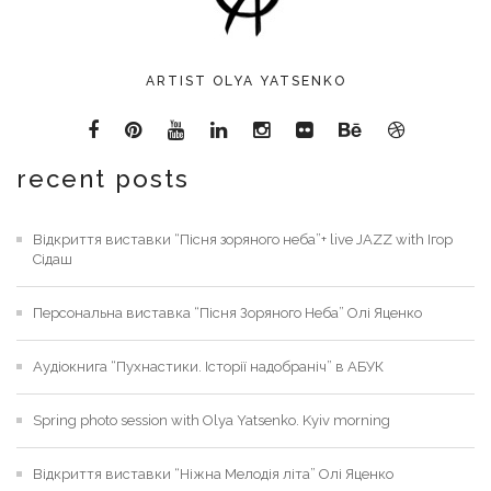
ARTIST OLYA YATSENKO
recent posts
Відкриття виставки “Пісня зоряного неба”+ live JAZZ with Ігор
Сідаш
Персональна виставка “Пісня Зоряного Неба” Олі Яценко
Аудіокнига “Пухнастики. Історії надобраніч” в АБУК
Spring photo session with Olya Yatsenko. Kyiv morning
Відкриття виставки “Ніжна Мелодія літа” Олі Яценко